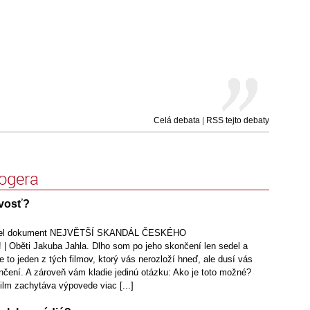
Celá debata
|
RSS tejto debaty
logera
ivosť?
zrel dokument NEJVĚTŠÍ SKANDÁL ČESKÉHO
Oběti Jakuba Jahla. Dlho som po jeho skončení len sedel a
e to jeden z tých filmov, ktorý vás nerozloží hneď, ale dusí vás
nčení. A zároveň vám kladie jedinú otázku: Ako je toto možné?
ilm zachytáva výpovede viac [...]