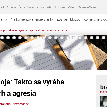
tail
Zdravie
Žena
Varecha
Záhrada
Užitočná
Video
DefenceNews
lánky
Najkomentovanejšie články
Zoznam blogov
Komerčné blog
ja: Takto sa vyrába neprijateľ, šíri strach a agresia
ja: Takto sa vyrába
br
ach a agresia
brano
branoha
,
Nezaradené