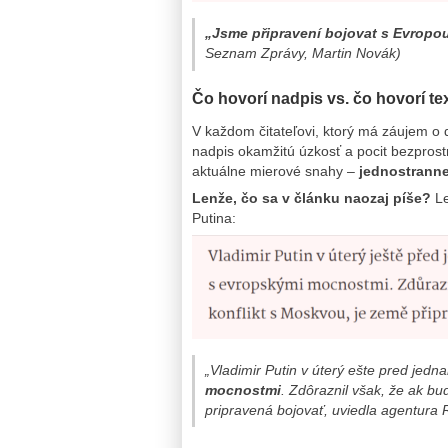
„Jsme připravení bojovat s Evropou
Seznam Zprávy, Martin Novák)
Čo hovorí nadpis vs. čo hovorí te
V každom čitateľovi, ktorý má záujem o 
nadpis okamžitú úzkosť a pocit bezprost
aktuálne mierové snahy –
jednostranne
Lenže, čo sa v článku naozaj píše?
Le
Putina:
„Vladimir Putin v úterý ešte pred jedn
mocnostmi
. Zdôraznil však, že ak bu
pripravená bojovať, uviedla agentura 