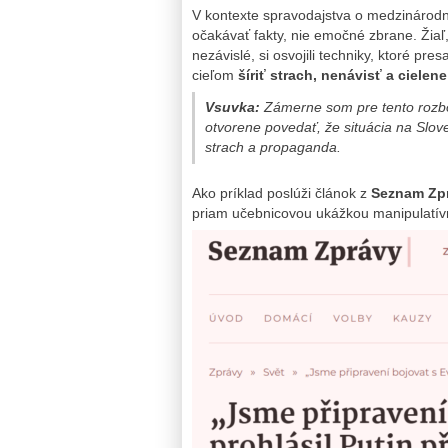
V kontexte spravodajstva o medzinárodnýc
očakávať fakty, nie emočné zbrane. Žia
nezávislé, si osvojili techniky, ktoré pre
cieľom
šíriť strach, nenávisť a cielen
Vsuvka:
Zámerne som pre tento rozb
otvorene povedať, že situácia na Slove
strach a propaganda.
Ako príklad poslúži článok z
Seznam Zp
priam učebnicovou ukážkou manipulatívne