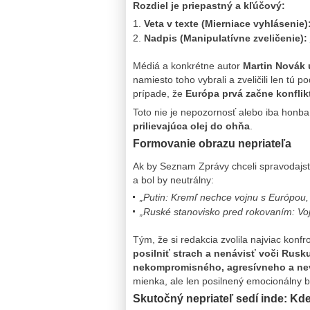
Rozdiel je priepastný a kľúčový:
Veta v texte (Mierniace vyhlásenie)
Nadpis (Manipulatívne zveličenie):
Médiá a konkrétne autor
Martin Novák 
namiesto toho vybrali a zveličili len tú 
prípade, že
Európa prvá začne konflik
Toto nie je nepozornosť alebo iba honba 
prilievajúca olej do ohňa
.
Formovanie obrazu nepriateľa
Ak by Seznam Zprávy chceli spravodajst
a bol by neutrálny:
„Putin: Kremľ nechce vojnu s Európou, 
„Ruské stanovisko pred rokovaním: V
Tým, že si redakcia zvolila najviac konf
posilniť strach a nenávisť voči Rusk
nekompromisného, agresívneho a ne
mienka, ale len posilnený emocionálny b
Skutočný nepriateľ sedí inde: Kde