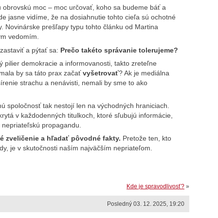
obrovskú moc – moc určovať, koho sa budeme báť a
e jasne vidíme, že na dosiahnutie tohto cieľa sú ochotné
. Novinárske prešľapy typu tohto článku od Martina
lným vedomím.
zastaviť a pýtať sa:
Prečo takéto správanie tolerujeme?
 pilier demokracie a informovanosti, takto zreteľne
emala by sa táto prax začať
vyšetrovať
? Ak je mediálna
šírenie strachu a nenávisti, nemali by sme to ako
ú spoločnosť tak nestojí len na východných hraniciach.
ytá v každodenných titulkoch, ktoré sľubujú informácie,
a nepriateľskú propagandu.
zveličenie a hľadať pôvodné fakty.
Pretože ten, kto
, je v skutočnosti naším najväčším nepriateľom.
Kde je spravodlivosť?
»
Posledný 03. 12. 2025, 19:20