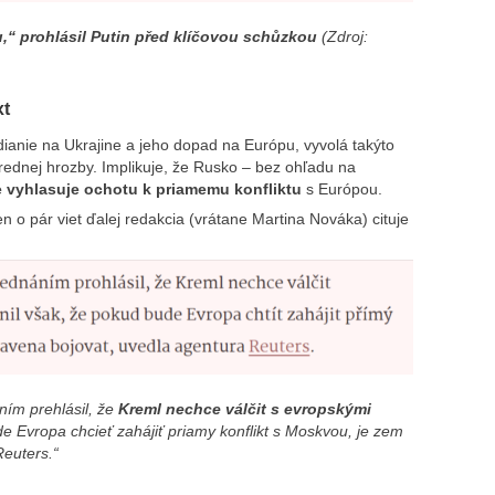
,“ prohlásil Putin před klíčovou schůzkou
(Zdroj:
xt
dianie na Ukrajine a jeho dopad na Európu, vyvolá takýto
rednej hrozby. Implikuje, že Rusko – bez ohľadu na
 vyhlasuje ochotu k priamemu konfliktu
s Európou.
n o pár viet ďalej redakcia (vrátane Martina Nováka) cituje
aním prehlásil, že
Kreml nechce válčit s evropskými
de Evropa chcieť zahájiť priamy konflikt s Moskvou, je zem
Reuters.“