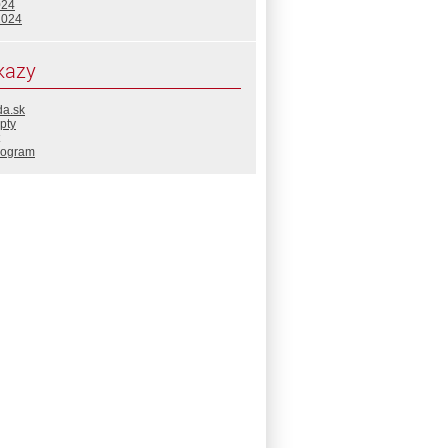
024
2024
kazy
da.sk
pty
rogram