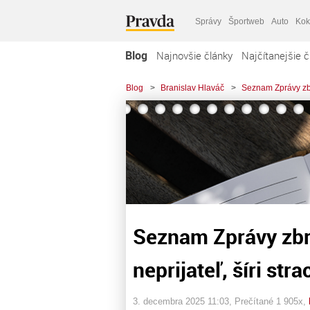
Správy
Športweb
Auto
Kok
Blog
Najnovšie články
Najčítanejšie č
Blog
>
Branislav Hlaváč
>
Seznam Zprávy zbro
Seznam Zprávy zbro
neprijateľ, šíri str
3. decembra 2025 11:03
, Prečítané 1 905x,