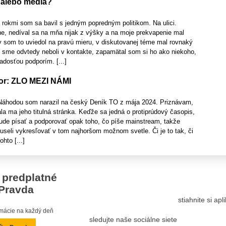
n alebo médiá?
rokmi som sa bavil s jedným popredným politikom. Na ulici.
ne, nedíval sa na mňa nijak z výšky a na moje prekvapenie mal
y som to uviedol na pravú mieru, v diskutovanej téme mal rovnaký
ď sme odvtedy neboli v kontakte, zapamätal som si ho ako niekoho,
adosťou podporím. [...]
zor: ZLO MEZI NÁMI
 Náhodou som narazil na český Deník TO z mája 2024. Priznávam,
la ma jeho titulná stránka. Keďže sa jedná o protiprúdový časopis,
ude písať a podporovať opak toho, čo píše mainstream, takže
seli vykresľovať v tom najhoršom možnom svetle. Či je to tak, či
ohto [...]
 predplatné
Pravda
stiahnite si ap
ormácie na každý deň
sledujte naše sociálne siete