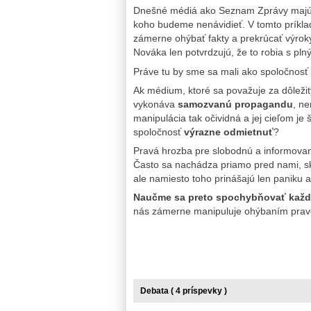
Dnešné médiá ako Seznam Zprávy majú 
koho budeme nenávidieť. V tomto príklad
zámerne ohýbať fakty a prekrúcať výroky
Nováka len potvrdzujú, že to robia s p
Práve tu by sme sa mali ako spoločnosť 
Ak médium, ktoré sa považuje za dôležitý
vykonáva
samozvanú propagandu
, n
manipulácia tak očividná a jej cieľom je 
spoločnosť
výrazne odmietnuť
?
Pravá hrozba pre slobodnú a informovan
Často sa nachádza priamo pred nami, skr
ale namiesto toho prinášajú len paniku 
Naučme sa preto spochybňovať každé 
nás zámerne manipuluje ohýbaním pravdy
Debata ( 4 príspevky )