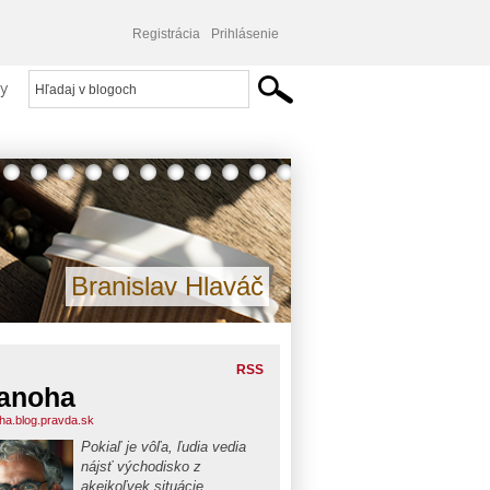
Registrácia
Prihlásenie
y
Branislav Hlaváč
RSS
anoha
ha.blog.pravda.sk
Pokiaľ je vôľa, ľudia vedia
nájsť východisko z
akejkoľvek situácie.