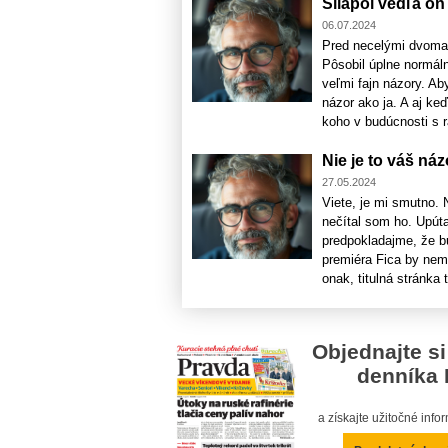
Šliapol vedľa o
06.07.2024
Pred necelými dvoma 
Pôsobil úplne normál
veľmi fajn názory. Ab
názor ako ja. A aj ke
koho v budúcnosti s r
Nie je to váš ná
27.05.2024
Viete, je mi smutno.
nečítal som ho. Upúta
predpokladajme, že b
premiéra Fica by nemu
onak, titulná stránka t
Objednajte si
denníka 
a získajte užitočné inf