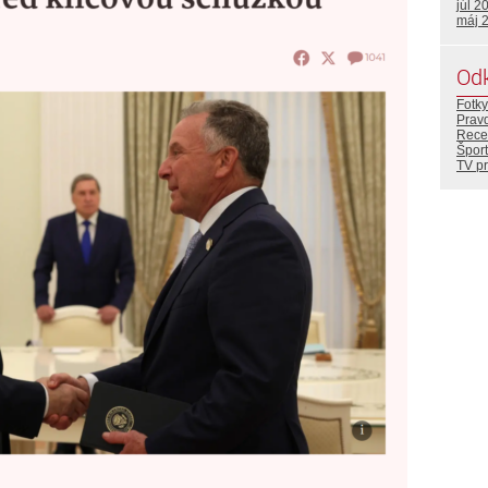
júl 2
máj 
Od
Fotky
Prav
Rece
Šport
TV p