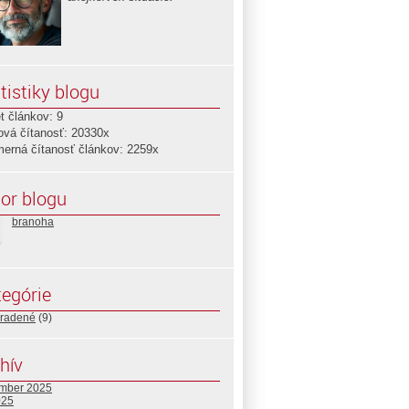
tistiky blogu
t článkov: 9
ová čítanosť: 20330x
merná čítanosť článkov: 2259x
or blogu
branoha
egórie
radené
(9)
hív
mber 2025
025