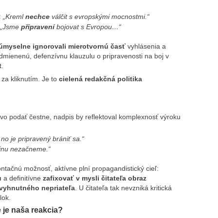
:
„Kreml
nechce
válčit s evropskými mocnostmi.“
„Jsme
připravení
bojovat s Evropou…“
úmyselne ignorovali mierotvornú časť
vyhlásenia a
podmienenú, defenzívnu klauzulu o pripravenosti na boj v
t
.
za kliknutím. Je to
cielená redakčná politika
vo podať čestne, nadpis by reflektoval komplexnosť výroku
no je pripravený brániť sa.“
ojnu nezačneme.“
rontačnú možnosť, aktívne plní propagandistický cieľ:
u
a definitívne
zafixovať v mysli čitateľa obraz
vyhnutného nepriateľa
. U čitateľa tak nevzniká kritická
lok.
 je naša reakcia?