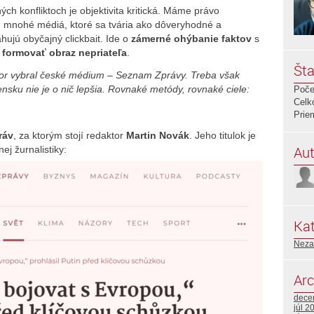
h konfliktoch je objektivita kritická. Máme právo
ľ, mnohé médiá, ktoré sa tvária ako dôveryhodné a
sahujú obyčajný clickbait. Ide o
zámerné ohýbanie faktov
s
e formovať obraz nepriateľa
.
Šta
or vybral české médium – Seznam Zprávy. Treba však
nsku nie je o nič lepšia. Rovnaké metódy, rovnaké ciele:
Poče
Celk
Prie
ráv
, za ktorým stojí redaktor
Martin Novák
. Jeho titulok je
Aut
j žurnalistiky:
Kat
Neza
Arc
dece
júl 2