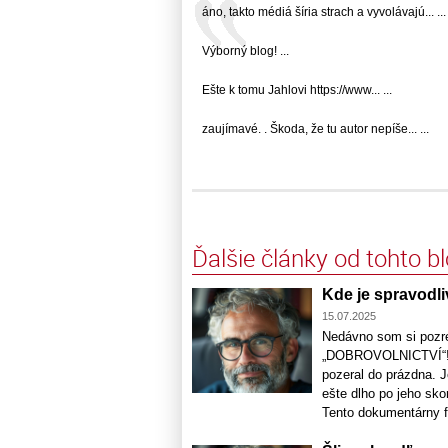
áno, takto médiá šíria strach a vyvolávajú... ...
Výborný blog! ...
Ešte k tomu Jahlovi https://www... ...
zaujímavé. . Škoda, že tu autor nepíše... ...
Ďalšie články od tohto b
Kde je spravodl
15.07.2025
Nedávno som si po
„DOBROVOLNICTVÍ“! | 
pozeral do prázdna. J
ešte dlho po jeho sko
Tento dokumentárny f