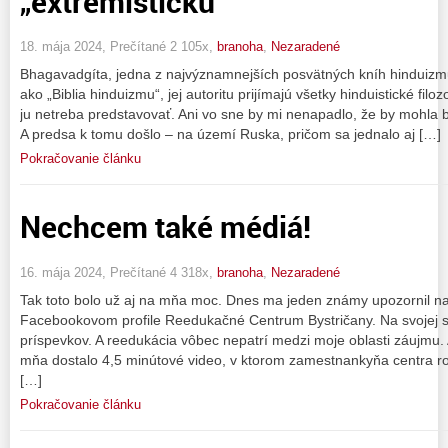
„extrémistickú“
18. mája 2024, Prečítané 2 105x,
branoha
,
Nezaradené
Bhagavadgíta, jedna z najvýznamnejších posvätných kníh hinduiz
ako „Biblia hinduizmu“, jej autoritu prijímajú všetky hinduistické filo
ju netreba predstavovať. Ani vo sne by mi nenapadlo, že by mohla 
A predsa k tomu došlo – na území Ruska, pričom sa jednalo aj […]
Pokračovanie článku
Nechcem také médiá!
16. mája 2024, Prečítané 4 318x,
branoha
,
Nezaradené
Tak toto bolo už aj na mňa moc. Dnes ma jeden známy upozornil n
Facebookovom profile Reedukačné Centrum Bystričany. Na svojej s
príspevkov. A reedukácia vôbec nepatrí medzi moje oblasti záujmu.
mňa dostalo 4,5 minútové video, v ktorom zamestnankyňa centra 
[…]
Pokračovanie článku