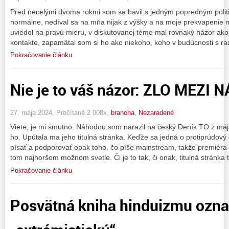
Pred necelými dvoma rokmi som sa bavil s jedným popredným politik
normálne, nedíval sa na mňa nijak z výšky a na moje prekvapenie m
uviedol na pravú mieru, v diskutovanej téme mal rovnaký názor ako 
kontakte, zapamätal som si ho ako niekoho, koho v budúcnosti s r
Pokračovanie článku
Nie je to váš názor: ZLO MEZI 
27. mája 2024, Prečítané 2 008x,
branoha
,
Nezaradené
Viete, je mi smutno. Náhodou som narazil na český Deník TO z máj
ho. Upútala ma jeho titulná stránka. Keďže sa jedná o protiprúdov
písať a podporovať opak toho, čo píše mainstream, takže premiéra 
tom najhoršom možnom svetle. Či je to tak, či onak, titulná stránka 
Pokračovanie článku
Posvätná kniha hinduizmu ozna